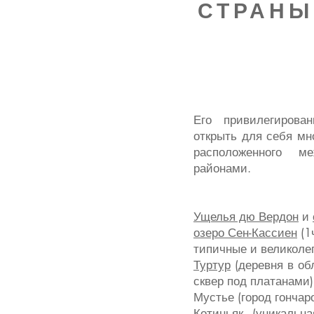
СТРАНЫ
Его привилегирова
открыть для себя мн
расположенного 
районами.
Ущелья дю Вердон
и
озеро Сен-Кассиен
(1ч
типичные и великоле
Туртур
(деревня в об
сквер под платанами)
Мустье (город гончар
Котиньяк
(уникальна