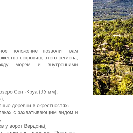
из
жить
нное положение позволит вам
ожество сокровищ этого региона,
между морем и внутренними
озеро Сент-Круа
(35 мм),
),
пные деревни в окрестностях:
лаках с захватывающим видом и
,
ов у ворот Вердона),
я типичная деревня Прованса,