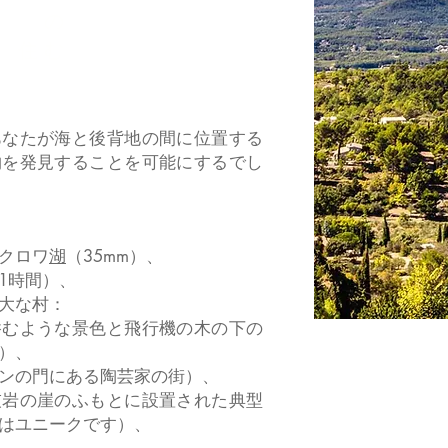
の
住む
あなたが海と後背地の間に位置する
物を発見することを可能にするでし
クロワ
湖
（35mm）、
1時間）、
大な村：
呑むような景色と飛行機の木の下の
）、
ンの門にある陶芸家の街）、
灰岩の崖のふもとに設置された典型
はユニークです）、