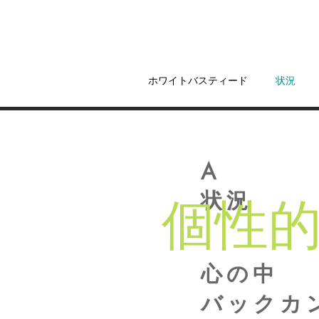
ホワイトバスティード
状況
A
個性
状況
心の中
バックカ