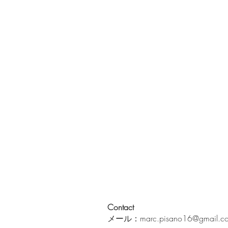
Contact
メール：
marc.pisano16@gmail.c