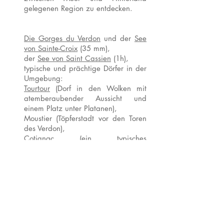
gelegenen Region zu entdecken.
Die Gorges du Verdon
und der
See
von Sainte-Croix
(35 mm),
der
See von Saint Cassien
(1h),
typische und prächtige Dörfer in der
Umgebung:
Tourtour
(Dorf in den Wolken mit
atemberaubender Aussicht und
einem Platz unter Platanen),
Moustier (Töpferstadt vor den Toren
des Verdon),
Cotignac
(ein typisches
provenzalisches Dorf am Fuße einer
Tuffsteinklippe ist einzigartig),
Das Meer von Sainte Maxime
und
seine Strände sind 35 mm entfernt,
Saint-Tropez
und
Cannes
um 1h00